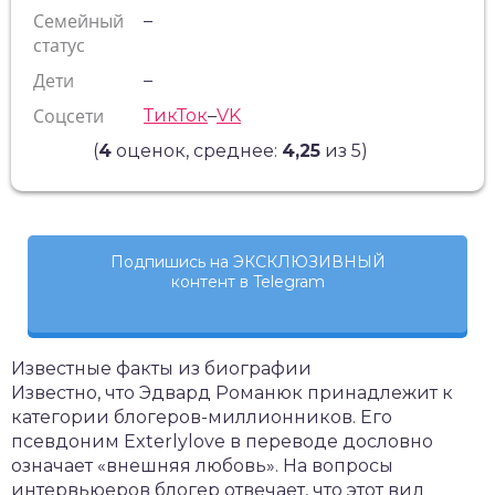
Семейный
–
статус
Дети
–
Соцсети
ТикТок
–
VK
(
4
оценок, среднее:
4,25
из 5)
Подпишись на ЭКСКЛЮЗИВНЫЙ
контент в Telegram
Известные факты из биографии
Известно, что Эдвард Романюк принадлежит к
категории блогеров-миллионников. Его
псевдоним Exterlylove в переводе дословно
означает «внешняя любовь». На вопросы
интервьюеров блогер отвечает, что этот вид