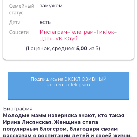
Семейный
замужем
статус
Дети
есть
Соцсети
Инстаграм
–
Телеграм
–
ТикТок
–
Дзен
–
VK
–
Ютуб
(
1
оценок, среднее:
5,00
из 5)
Подпишись на ЭКСКЛЮЗИВНЫЙ
контент в Telegram
Биография
Молодые мамы наверняка знают, кто такая
Ирина Лисянская. Женщина стала
популярным блогером, благодаря своим
рассказам о воспитании детей и своей жизни.