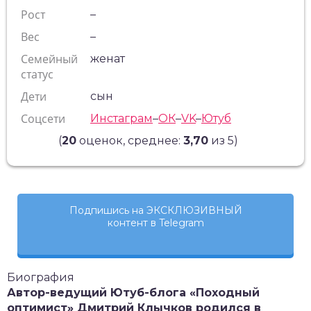
Рост
–
Вес
–
Семейный
женат
статус
Дети
сын
Соцсети
Инстаграм
–
ОК
–
VK
–
Ютуб
(
20
оценок, среднее:
3,70
из 5)
Подпишись на ЭКСКЛЮЗИВНЫЙ
контент в Telegram
Биография
Автор-ведущий Ютуб-блога «Походный
оптимист» Дмитрий Клычков родился в