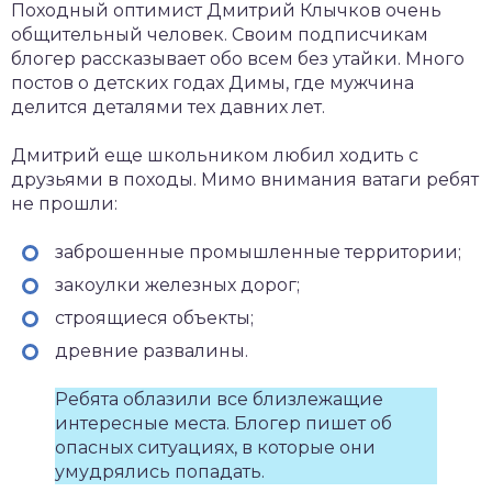
Походный оптимист Дмитрий Клычков очень
общительный человек. Своим подписчикам
блогер рассказывает обо всем без утайки. Много
постов о детских годах Димы, где мужчина
делится деталями тех давних лет.
Дмитрий еще школьником любил ходить с
друзьями в походы. Мимо внимания ватаги ребят
не прошли:
заброшенные промышленные территории;
закоулки железных дорог;
строящиеся объекты;
древние развалины.
Ребята облазили все близлежащие
интересные места. Блогер пишет об
опасных ситуациях, в которые они
умудрялись попадать.