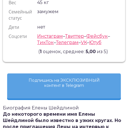
Вес
45 кг
Семейный
замужем
статус
Дети
нет
Соцсети
Инстаграм
–
Твиттер
–
Фейсбук
–
ТикТок
–
Телеграм
–
VK
–
Ютуб
(
1
оценок, среднее:
5,00
из 5)
Подпишись на ЭКСКЛЮЗИВНЫЙ
контент в Telegram
Биография Елены Шейдлиной
До некоторого времени имя Елены
Шейдлиной было известно в узких кругах. Но
после приглашения Лены на интервью к