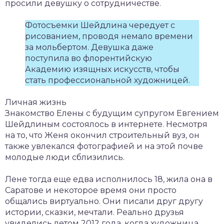
просили девушку о сотрудничестве.
Фотосъемки Шейдлина чередует с
рисованием, проводя немало времени
за мольбертом. Девушка даже
поступила во флорентийскую
Академию изящных искусств, чтобы
стать профессиональной художницей.
Личная жизнь
Знакомство Елены с будущим супругом Евгением
Шейдлиным состоялось в интернете. Несмотря
на то, что Женя окончил строительный вуз, он
также увлекался фотографией и на этой почве
молодые люди сблизились.
Лене тогда еще едва исполнилось 18, жила она в
Саратове и некоторое время они просто
общались виртуально. Они писали друг другу
истории, сказки, мечтали. Реально друзья
увиделись летом 2012 года, когда художница