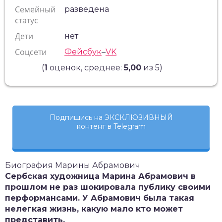
Семейный
разведена
статус
Дети
нет
Соцсети
Фейсбук
–
VK
(
1
оценок, среднее:
5,00
из 5)
Подпишись на ЭКСКЛЮЗИВНЫЙ
контент в Telegram
Биография Марины Абрамович
Сербская художница Марина Абрамович в
прошлом не раз шокировала публику своими
перформансами. У Абрамович была такая
нелегкая жизнь, какую мало кто может
представить.