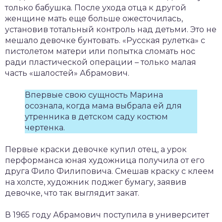
только бабушка. После ухода отца к другой
женщине мать еще больше ожесточилась,
установив тотальный контроль над детьми. Это не
мешало девочке бунтовать. «Русская рулетка» с
пистолетом матери или попытка сломать нос
ради пластической операции – только малая
часть «шалостей» Абрамович.
Впервые свою сущность Марина
осознала, когда мама выбрала ей для
утренника в детском саду костюм
чертенка.
Первые краски девочке купил отец, а урок
перформанса юная художница получила от его
друга Фило Филиповича. Смешав краску с клеем
на холсте, художник поджег бумагу, заявив
девочке, что так выглядит закат.
В 1965 году Абрамович поступила в университет