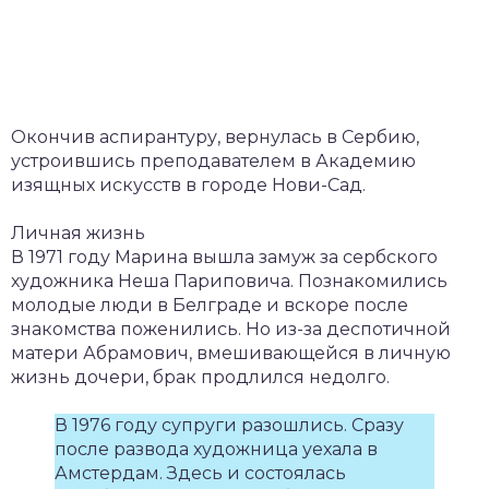
Окончив аспирантуру, вернулась в Сербию,
устроившись преподавателем в Академию
изящных искусств в городе Нови-Сад.
Личная жизнь
В 1971 году Марина вышла замуж за сербского
художника Неша Париповича. Познакомились
молодые люди в Белграде и вскоре после
знакомства поженились. Но из-за деспотичной
матери Абрамович, вмешивающейся в личную
жизнь дочери, брак продлился недолго.
В 1976 году супруги разошлись. Сразу
после развода художница уехала в
Амстердам. Здесь и состоялась