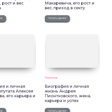
, рост и вес
Макаревича, его рост и
а
вес, приход в секту
ее
Читать далее
Политика
ия и личная
Биография и личная
путата Алексея
жизнь Андрея
а, его карьера и
Пионтковского, жена,
карьера и успех
ее
Читать далее