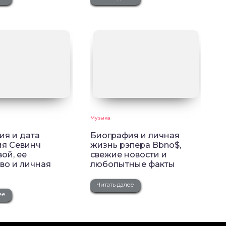
Музыка
ия и дата
Биография и личная
я Севинч
жизнь рэпера Вbno$,
ой, ее
свежие новости и
во и личная
любопытные факты
Читать далее
ее