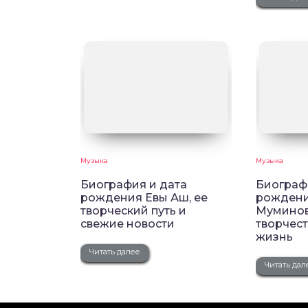
Музыка
Музыка
Биография и дата
Биограф
рождения Евы Аш, ее
рождени
творческий путь и
Муминов
свежие новости
творчест
жизнь
Читать далее
Читать дал