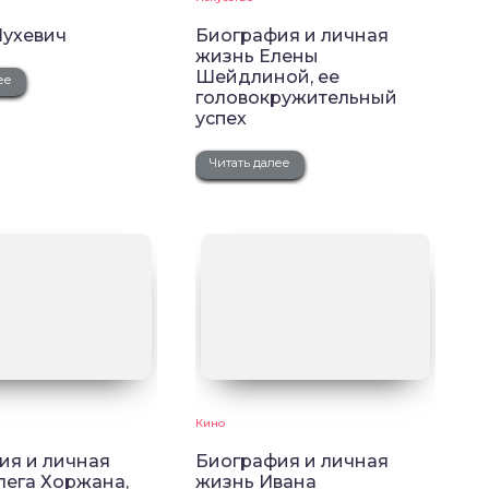
ухевич
Биография и личная
жизнь Елены
Шейдлиной, ее
ее
головокружительный
успех
Читать далее
Кино
ия и личная
Биография и личная
лега Хоржана,
жизнь Ивана