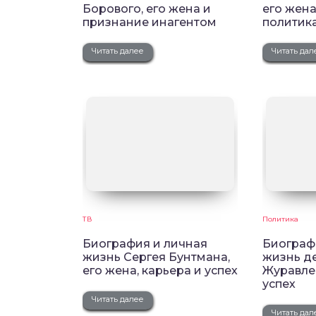
Борового, его жена и
его жена
признание инагентом
политик
Читать далее
Читать дал
ТВ
Политика
Биография и личная
Биограф
жизнь Сергея Бунтмана,
жизнь де
его жена, карьера и успех
Журавлев
успех
Читать далее
Читать дал