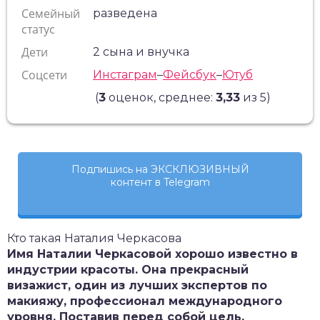
Семейный
разведена
статус
Дети
2 сына и внучка
Соцсети
Инстаграм
–
Фейсбук
–
Ютуб
(
3
оценок, среднее:
3,33
из 5)
Подпишись на ЭКСКЛЮЗИВНЫЙ
контент в Telegram
Кто такая Наталия Черкасова
Имя Наталии Черкасовой хорошо известно в
индустрии красоты. Она прекрасный
визажист, один из лучших экспертов по
макияжу, профессионал международного
уровня. Поставив перед собой цель,