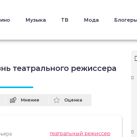
Кино
Музыка
ТВ
Мода
Блогер
знь театрального режиссера
Мнение
Оценка
рьера
театральный режиссер