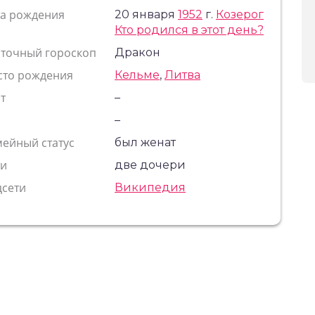
та рождения
20 января
1952
г.
Козерог
Кто родился в этот день?
сточный гороскоп
Дракон
сто рождения
Кельме
,
Литва
т
–
с
–
ейный статус
был женат
ти
две дочери
цсети
Википедия