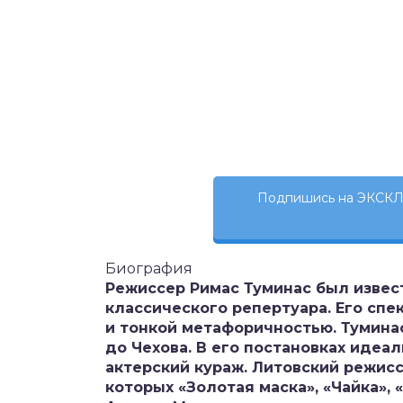
Подпишись на ЭКСКЛ
Биография
Режиссер Римас Туминас был извес
классического репертуара. Его спе
и тонкой метафоричностью. Тумина
до Чехова. В его постановках идеа
актерский кураж. Литовский режис
которых «Золотая маска», «Чайка»,