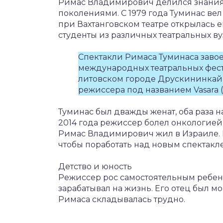
Римас Владимирович делился знания
поколениями. С 1979 года Туминас вел
при Вахтанговском театре открылась 
студенты из различных театральных ву
Спектакли Римаса Туминаса зав
международных театральных фести
литовском городе Друскининкай
режиссера под названием Vasara (
Туминас был дважды женат, оба раза н
2014 года режиссер болел онкологией.
Римас Владимирович жил в Израиле. В
чтобы поработать над новым спектакле
Детство и юность
Режиссер рос самостоятельным ребенк
зарабатывал на жизнь. Его отец был м
Римаса складывалась трудно.