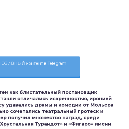
ЮЗИВНЫЙ контент в Telegram
тен как блистательный постановщик
ктакли отличались искренностью, иронией
су удавались драмы и комедии от Мольера
льно сочетались театральный гротеск и
сер получил множество наград, среди
 «Хрустальная Турандот» и «Фигаро» имени