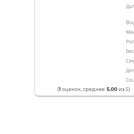
Да
Во
Ме
Рос
Ве
Сем
Де
Со
(
1
оценок, среднее:
5,00
из 5)