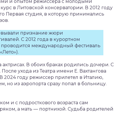
ми и опытом режиссера с молодыми
 курс в Литовской консерватории. В 2012 году
его Первая студия, в которую принимались
зов.
оевывали признание жюри
валей. С 2012 года в курортном
 проводится международный фестиваль
«Лето»).
а актрисах. В обоих браках родились дочери. С
 После ухода из Театра имени Е. Вахтангова
 2024 году режиссер прилетел в Италию,
м, но из аэропорта сразу попал в больницу.
ом и с подросткового возраста сам
оряком, а мать — портнихой. Судьба родителей