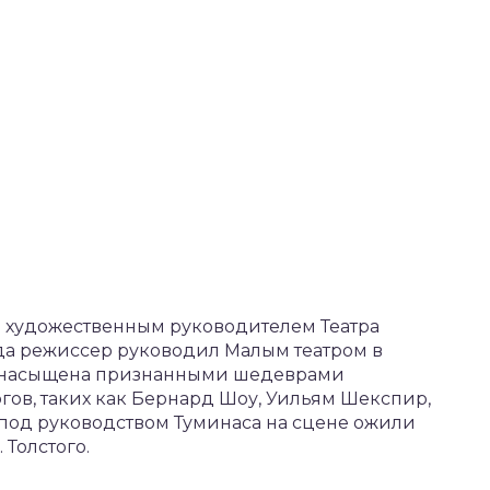
л художественным руководителем Театра
года режиссер руководил Малым театром в
я насыщена признанными шедеврами
гов, таких как Бернард Шоу, Уильям Шекспир,
и под руководством Туминаса на сцене ожили
 Толстого.