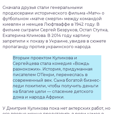
Сначала друзья стали генеральными
продюсерами исторического фильма «Матч» о
футбольном «матче смерти» между командой
киевлян и немцев Люфтваффе в 1942 году. В
фильме сыграли Сергей Безруков, Остап Ступка,
Екатерина Климова. В 2014 году картину
запретили к показу в Украине, увидев в сюжете
пропаганду против украинского народа.
Вторым проектом Куликова и
Сергейцева стала комедия «Вождь
разнокожих». История, придуманная
писателем О’Генри, перенеслась в
современный век. Сына богатой бизнес-
леди похитили, чтобы получить деньги
на благие цели — спасение детского
дома и народа Африки.
У Дмитрия Куликова пока нет актерских работ, но
его вполне можно представить в роли камео в