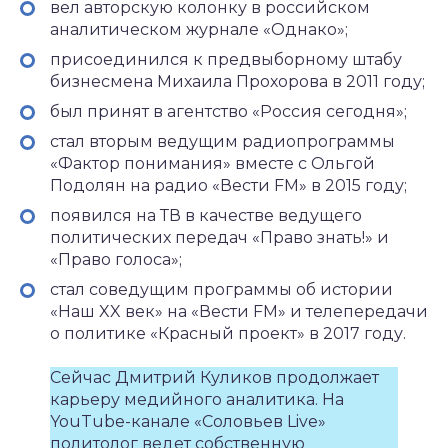
вел авторскую колонку в российском
аналитическом журнале «Однако»;
присоединился к предвыборному штабу
бизнесмена Михаила Прохорова в 2011 году;
был принят в агентство «Россия сегодня»;
стал вторым ведущим радиопрограммы
«Фактор понимания» вместе с Ольгой
Подолян на радио «Вести FM» в 2015 году;
появился на ТВ в качестве ведущего
политических передач «Право знать!» и
«Право голоса»;
стал соведущим программы об истории
«Наш XX век» на «Вести FM» и телепередачи
о политике «Красный проект» в 2017 году.
Сейчас Дмитрий Куликов продолжает
карьеру медийного аналитика. На
YouTube-канале «Соловьев Live»
политолог ведет собственную