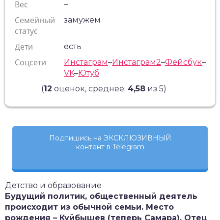
Вес
–
Семейный
замужем
статус
Дети
есть
Соцсети
Инстаграм
–
Инстаграм2
–
Фейсбук
–
VK
–
Ютуб
(
12
оценок, среднее:
4,58
из 5)
Подпишись на ЭКСКЛЮЗИВНЫЙ
контент в Telegram
Детство и образование
Будущий политик, общественный деятель
происходит из обычной семьи. Место
рождения – Куйбышев (теперь Самара). Отец