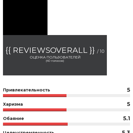
{{ REVIEWSOVERALL }}
/ 10
ОЦЕНКА ПОЛЬЗОВАТЕЛЕЙ
(
40
голосов)
5
Привлекательность
5
Харизма
5.1
Обаяние
5.3
Целеустремленность