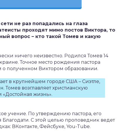
ети не раз попадались на глаза
атеисты проходят мимо постов Виктора, то
ый вопрос – кто такой Томев и какую
ески ничего неизвестно. Родился Томев 14
краине. Точное место рождения пастора
и о полученном Виктором образовании.
ает в крупнейшем городе США – Сиэтле,
. Томев возглавляет христианскую
и «Достойная жизнь».
ое учение. По утверждению пастора, его
 Благодати. С этой целью проповедник ведет
ах: ВКонтакте, Фейсбуке, You-Tube.