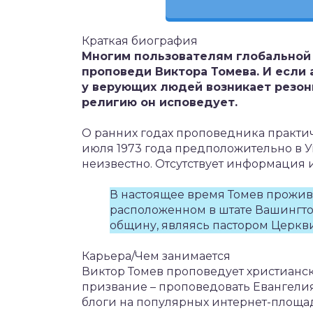
Краткая биография
Многим пользователям глобальной с
проповеди Виктора Томева. И если 
у верующих людей возникает резонн
религию он исповедует.
О ранних годах проповедника практич
июля 1973 года предположительно в У
неизвестно. Отсутствует информация 
В настоящее время Томев прожив
расположенном в штате Вашингтон
общину, являясь пастором Церкв
Карьера/Чем занимается
Виктор Томев проповедует христианск
призвание – проповедовать Евангелия
блоги на популярных интернет-площадк