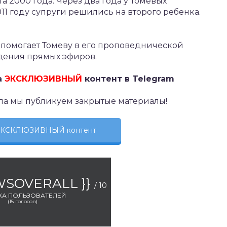
а 2000 года. Через два года у Томевых
11 году супруги решились на второго ребенка.
 помогает Томеву в его проповеднической
едения прямых эфиров.
а
ЭКСКЛЮЗИВНЫЙ
контент в Telegram
ла мы публикуем закрытые материалы!
 ЭКСКЛЮЗИВНЫЙ контент
EWSOVERALL }}
/ 10
КА ПОЛЬЗОВАТЕЛЕЙ
(
15
голосов)