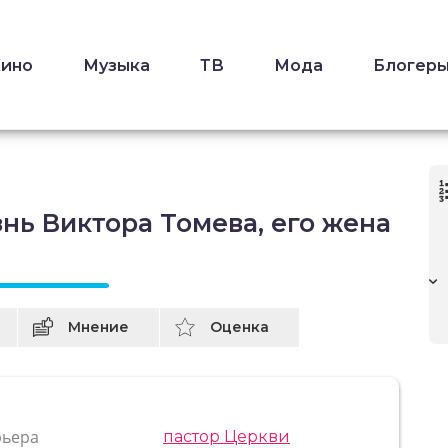
Кино
Музыка
ТВ
Мода
Блогер
нь Виктора Томева, его жена
Мнение
Оценка
рьера
пастор Церкви