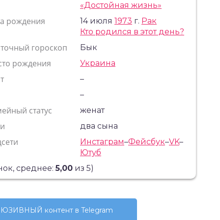
«Достойная жизнь»
та рождения
14 июля
1973
г.
Рак
Кто родился в этот день?
сточный гороскоп
Бык
сто рождения
Украина
т
–
с
–
ейный статус
женат
ти
два сына
цсети
Инстаграм
–
Фейсбук
–
VK
–
Ютуб
ок, среднее:
5,00
из 5)
ЮЗИВНЫЙ контент в Telegram