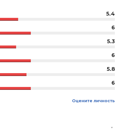
5.4
6
5.3
6
5.8
6
Оцените личность