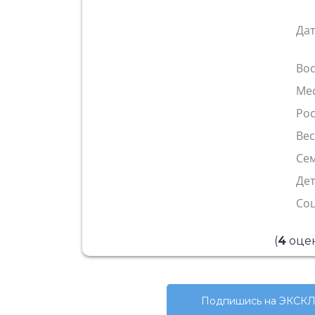
Да
Во
Ме
Рос
Ве
Сем
Де
Со
(
4
оцен
Подпишись на ЭКСКЛ