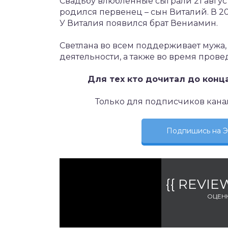
Свадьбу влюбленные сыграли 21 август
родился первенец – сын Виталий. В 20
У Виталия появился брат Вениамин.
Светлана во всем поддерживает мужа,
деятельности, а также во время пров
Для тех кто дочитал до конц
Только для подписчиков кана
Подпишись на
{{ REVI
ОЦЕН