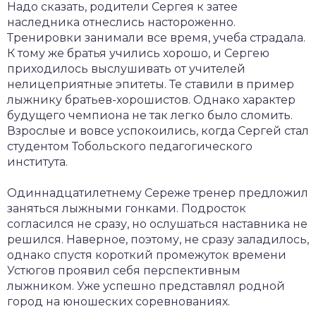
Надо сказать, родители Сергея к затее
наследника отнеслись настороженно.
Тренировки занимали все время, учеба страдала.
К тому же братья учились хорошо, и Сергею
приходилось выслушивать от учителей
нелицеприятные эпитеты. Те ставили в пример
лыжнику братьев-хорошистов. Однако характер
будущего чемпиона не так легко было сломить.
Взрослые и вовсе успокоились, когда Сергей стал
студентом Тобольского педагогического
института.
Одиннадцатилетнему Сереже тренер предложил
заняться лыжными гонками. Подросток
согласился не сразу, но ослушаться наставника не
решился. Наверное, поэтому, не сразу заладилось,
однако спустя короткий промежуток времени
Устюгов проявил себя перспективным
лыжником. Уже успешно представлял родной
город на юношеских соревнованиях.