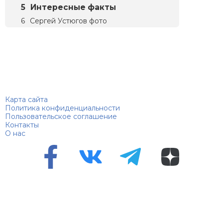
Интересные факты
Сергей Устюгов фото
Биографий
© 2018–2026 – Биографии знаменитостей по алфавиту
Карта сайта
Политика конфиденциальности
Пользовательское соглашение
Контакты
О нас
Перепечатка материалов разрешена только с указанием
первоисточника
Сетевое издание "100 биографий", зарегистрировано
Федеральной службой по надзору в сфере связи,
информационных технологий и массовых коммуникаций.