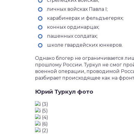
стрелецких войсках;
личных войсках Павла I;
карабинерах и фельдъегерях;
конных ординарцах;
пашенных солдатах;
школе гвардейских юнкеров.
Однако блогер не ограничивается ли
прошлому России. Туркул не смог пр
военной операции, проводимой Росси
разбирает происходящее как на фронте,
Юрий Туркул фото