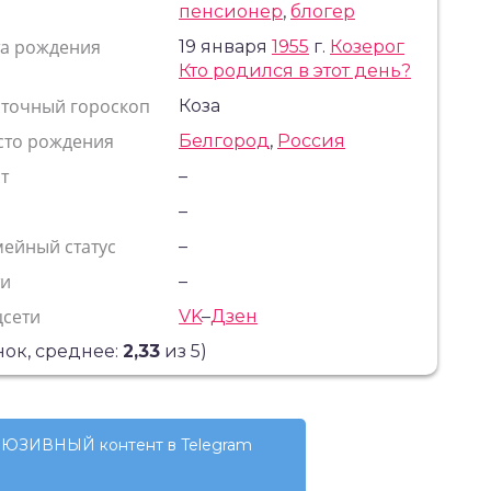
пенсионер
,
блогер
та рождения
19 января
1955
г.
Козерог
Кто родился в этот день?
сточный гороскоп
Коза
сто рождения
Белгород
,
Россия
т
–
с
–
ейный статус
–
ти
–
цсети
VK
–
Дзен
ок, среднее:
2,33
из 5)
ЮЗИВНЫЙ контент в Telegram