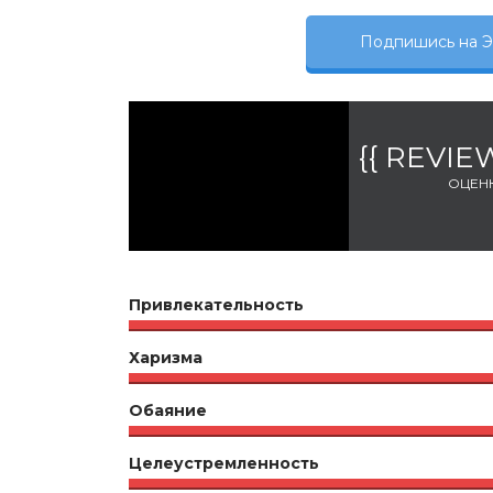
Подпишись на
{{ REVI
ОЦЕН
Привлекательность
Харизма
Обаяние
Целеустремленность