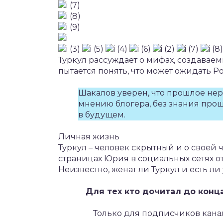
Туркул рассуждает о мифах, создавае
пытается понять, что может ожидать Р
Шакалов уверен, что прошлое нер
мнению блогера, без знания прош
в будущем.
Личная жизнь
Туркул – человек скрытный и о своей 
страницах Юрия в социальных сетях о
Неизвестно, женат ли Туркул и есть ли 
Для тех кто дочитал до конц
Только для подписчиков кана