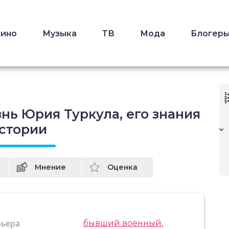
Кино
Музыка
ТВ
Мода
Блогер
нь Юрия Туркула, его знания
истории
Мнение
Оценка
рьера
бывший военный
,