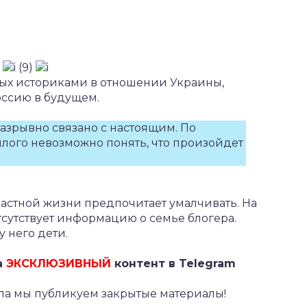
мых историками в отношении Украины,
оссию в будущем.
азрывно связано с настоящим. По
лого невозможно понять, что произойдет
частной жизни предпочитает умалчивать. На
тсутствует информацию о семье блогера.
у него дети.
а
ЭКСКЛЮЗИВНЫЙ
контент в Telegram
ла мы публикуем закрытые материалы!