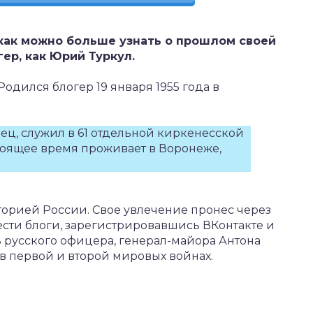
 как можно больше узнать о прошлом своей
ер, как Юрий Туркул.
одился блогер 19 января 1955 года в
ц, служил в 61 отдельной киркенесской
тоящее время проживает в Воронеже,
торией России. Свое увлечение пронес через
ести блоги, зарегистрировавшись ВКонтакте и
ь русского офицера, генерал-майора Антона
 в первой и второй мировых войнах.