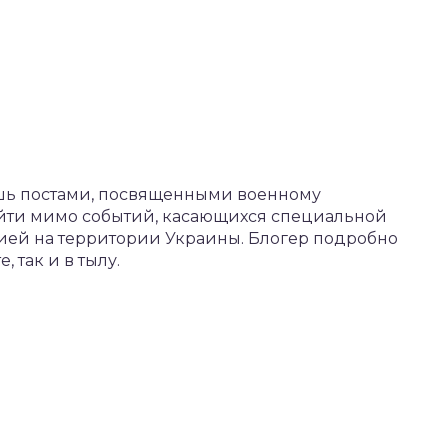
шь постами, посвященными военному
ойти мимо событий, касающихся специальной
ей на территории Украины. Блогер подробно
 так и в тылу.