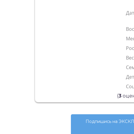
Да
Во
Ме
Рос
Ве
Сем
Де
Со
(
3
оцен
Подпишись на ЭКСКЛ