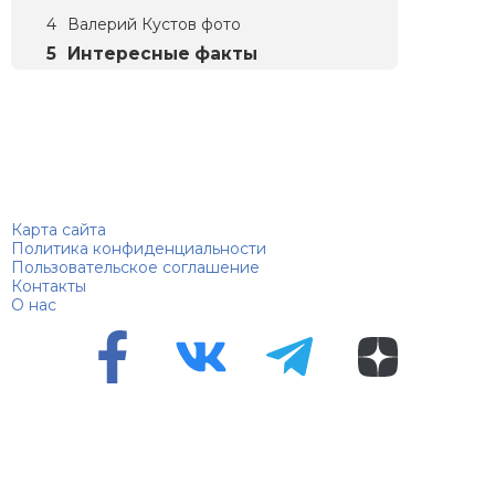
Валерий Кустов фото
Интересные факты
Биографий
© 2018–2026 – Биографии знаменитостей по алфавиту
Карта сайта
Политика конфиденциальности
Пользовательское соглашение
Контакты
О нас
Перепечатка материалов разрешена только с указанием
первоисточника
Сетевое издание "100 биографий", зарегистрировано
Федеральной службой по надзору в сфере связи,
информационных технологий и массовых коммуникаций.