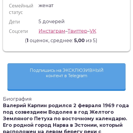
Семейный
женат
статус
Дети
5 дочерей
Соцсети
Инстаграм
–
Твиттер
–
VK
(
1
оценок, среднее:
5,00
из 5)
Подпишись на ЭКСКЛЮЗИВНЫЙ
контент в Telegram
Биография
Валерий Карпин родился 2 февраля 1969 года
под созвездием Водолея в год Желтого
Земляного Петуха по восточному календарю.
Его родной город Нарва в Эстонии, который
расположен на левом берегу реки с