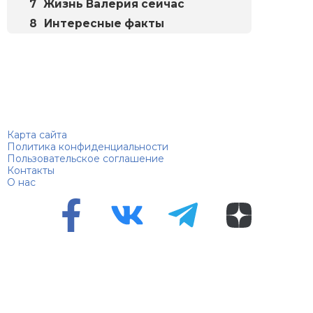
Жизнь Валерия сейчас
Интересные факты
Биографий
© 2018–2026 – Биографии знаменитостей по алфавиту
Карта сайта
Политика конфиденциальности
Пользовательское соглашение
Контакты
О нас
Перепечатка материалов разрешена только с указанием
первоисточника
Сетевое издание "100 биографий", зарегистрировано
Федеральной службой по надзору в сфере связи,
информационных технологий и массовых коммуникаций.
Регистрационный номер Эл №ФС 90 – 94870 от 11.06.2021