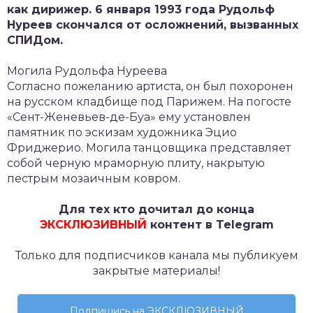
как дирижер. 6 января 1993 года Рудольф
Нуреев скончался от осложнений, вызванных
СПИДом.
Могила Рудольфа Нуреева
Согласно пожеланию артиста, он был похоронен
на русском кладбище под Парижем. На погосте
«Сент-Женевьев-де-Буа» ему установлен
памятник по эскизам художника Эцио
Фриджерио. Могила танцовщика представляет
собой черную мраморную плиту, накрытую
пестрым мозаичным ковром.
Для тех кто дочитал до конца
ЭКСКЛЮЗИВНЫЙ
контент в Telegram
Только для подписчиков канала мы публикуем
закрытые материалы!
Подпишись на ЭКСКЛЮЗИВНЫЙ