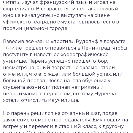
читать, изучал французский язык и играл на
фортепиано. В возрасте 15-ти лет талантливый
юноша начал успешно выступать на сцене
уфимского театра, но ему становилось тесно в
провинциальном городе.
Взвесив все «за» и «против», Рудольф в возрасте
17-ти лет решает отправиться в Ленинград, чтобы
поступить в известное хореографическое
училище. Парень успешно прошел отбор,
несмотря на юный возраст, но экзаменаторы
отметили, что его ждет или большой успех, или
большой провал. После начала обучения у
студента возникли полная неприязнь и
непонимание с педагогом, поэтому Нуреева
хотели отчислить из училища.
Но парень решился на отчаянный шаг, подав
заявление о смене преподавателя. Ему пошли на
встречу и перевели в старший класс, к другому
учителю. Опытный педагог нашел общий язык со