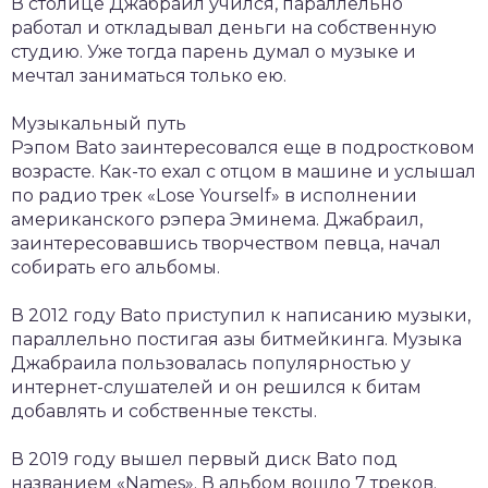
В столице Джабраил учился, параллельно
работал и откладывал деньги на собственную
студию. Уже тогда парень думал о музыке и
мечтал заниматься только ею.
Музыкальный путь
Рэпом Bato заинтересовался еще в подростковом
возрасте. Как-то ехал с отцом в машине и услышал
по радио трек «Lose Yourself» в исполнении
американского рэпера Эминема. Джабраил,
заинтересовавшись творчеством певца, начал
собирать его альбомы.
В 2012 году Bato приступил к написанию музыки,
параллельно постигая азы битмейкинга. Музыка
Джабраила пользовалась популярностью у
интернет-слушателей и он решился к битам
добавлять и собственные тексты.
В 2019 году вышел первый диск Bato под
названием «Names». В альбом вошло 7 треков.