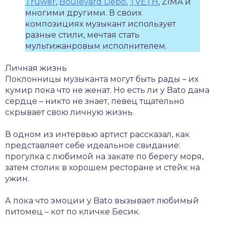
Truwer
,
Boulevard Depo
,
TVETH
, ZIMA и
многими другими. В своих
композициях музыкант использует
разные стили, мечтая стать
мультижанровым исполнителем.
Личная жизнь
Поклонницы музыканта могут быть рады – их
кумир пока что не женат. Но есть ли у Bato дама
сердце – никто не знает, певец тщательно
скрывает свою личную жизнь.
В одном из интервью артист рассказал, как
представляет себе идеальное свидание:
прогулка с любимой на закате по берегу моря,
затем столик в хорошем ресторане и стейк на
ужин.
А пока что эмоции у Bato вызывает любимый
питомец – кот по кличке Бесик.